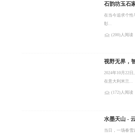
石韵坊玉石
在当今追求个性
彰...
(200)人阅读
视野无界，智
2024年10月2
在意大利米兰...
(172)人阅读
水墨天山 -
当日，一场春雪