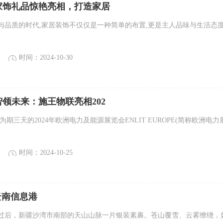
家饰礼品惊艳亮相，打造家居
与品质的时代,家居装饰不仅仅是一种简单的布置,更是主人品味与生活态
时间：2024-10-30
领未来：施王物联亮相202
2日,为期三天的2024年欧洲电力及能源展览会ENLIT EUROPE(简称欧洲电力
时间：2024-10-25
 云南信息港
过后，新疆沙湾市南部的天山山脉一片银装素裹。苍山覆雪、云雾缭绕，