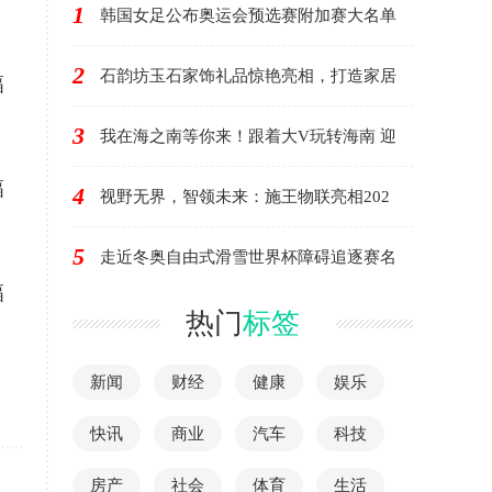
1
韩国女足公布奥运会预选赛附加赛大名单
2
石韵坊玉石家饰礼品惊艳亮相，打造家居
幅
3
我在海之南等你来！跟着大V玩转海南 迎
幅
4
视野无界，智领未来：施王物联亮相202
5
走近冬奥自由式滑雪世界杯障碍追逐赛名
幅
热门
标签
新闻
财经
健康
娱乐
快讯
商业
汽车
科技
房产
社会
体育
生活