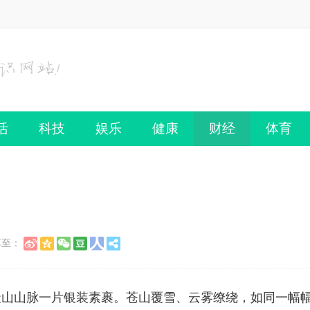
活
科技
娱乐
健康
财经
体育
享至：
山山脉一片银装素裹。苍山覆雪、云雾缭绕，如同一幅