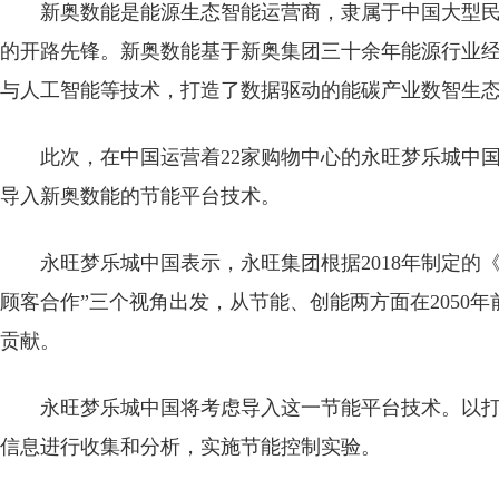
新奥数能是能源生态智能运营商，隶属于中国大型民
的开路先锋。新奥数能基于新奥集团三十余年能源行业
与人工智能等技术，打造了数据驱动的能碳产业数智生
此次，在中国运营着22家购物中心的永旺梦乐城中国
导入新奥数能的节能平台技术。
永旺梦乐城中国表示，永旺集团根据2018年制定的《永
顾客合作”三个视角出发，从节能、创能两方面在2050
贡献。
永旺梦乐城中国将考虑导入这一节能平台技术。以打造
信息进行收集和分析，实施节能控制实验。