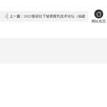
上一篇：
2022傲诺拉下皱襞隆乳技术论坛（福建
网站首页
站）于泉州海峡圆满成功！